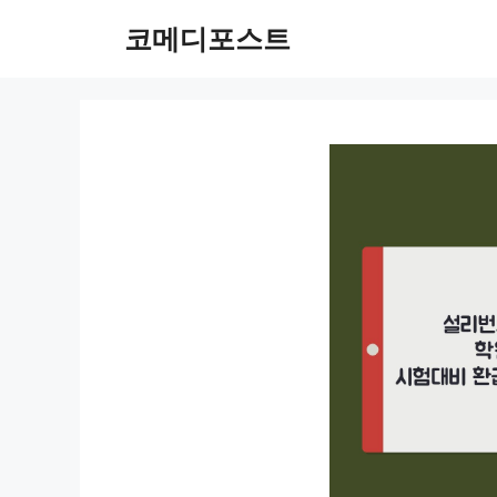
컨
코메디포스트
텐
츠
로
건
너
뛰
기