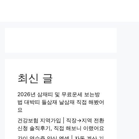
최신 글
2026년 삼재띠 및 무료운세 보는방
법 대박띠 들삼재 날삼재 직접 해봤어
요
건강보험 지역가입 | 직장→지역 전환
신청 솔직후기, 직접 해보니 이랬어요
간이 영수증 양식 엑셀 | 자동 계산 기