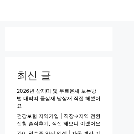
최신 글
2026년 삼재띠 및 무료운세 보는방
법 대박띠 들삼재 날삼재 직접 해봤어
요
건강보험 지역가입 | 직장→지역 전환
신청 솔직후기, 직접 해보니 이랬어요
간이 영수증 양식 엑셀 | 자동 계산 기