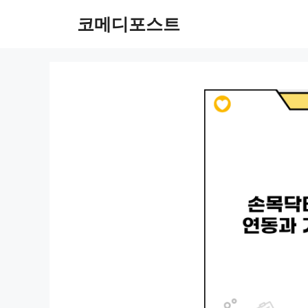
컨
코메디포스트
텐
츠
로
건
너
뛰
기