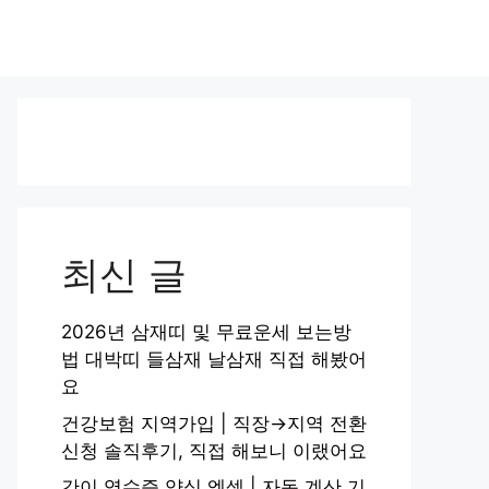
최신 글
2026년 삼재띠 및 무료운세 보는방
법 대박띠 들삼재 날삼재 직접 해봤어
요
건강보험 지역가입 | 직장→지역 전환
신청 솔직후기, 직접 해보니 이랬어요
간이 영수증 양식 엑셀 | 자동 계산 기