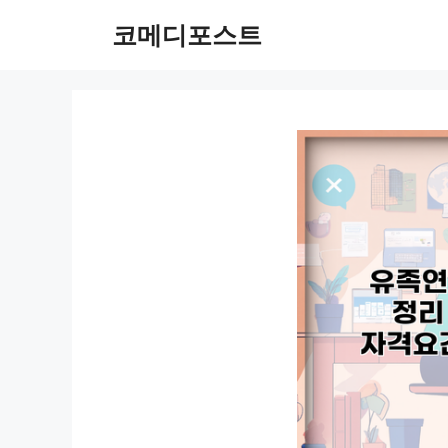
컨
코메디포스트
텐
츠
로
건
너
뛰
기