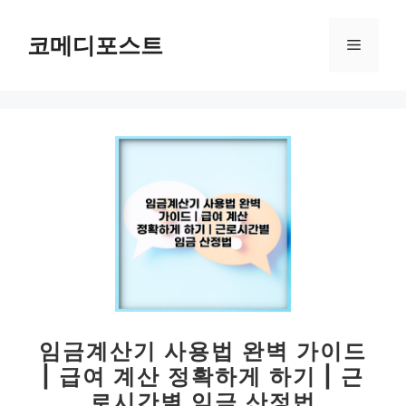
컨
텐
코메디포스트
메
츠
로
뉴
건
너
뛰
기
임금계산기 사용법 완벽 가이드
| 급여 계산 정확하게 하기 | 근
로시간별 임금 산정법