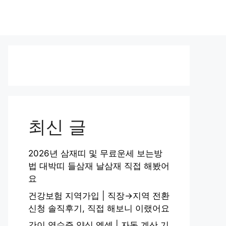
최신 글
2026년 삼재띠 및 무료운세 보는방
법 대박띠 들삼재 날삼재 직접 해봤어
요
건강보험 지역가입 | 직장→지역 전환
신청 솔직후기, 직접 해보니 이랬어요
간이 영수증 양식 엑셀 | 자동 계산 기