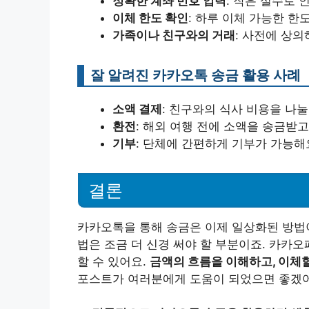
정확한 계좌 번호 입력
: 작은 실수로 
이체 한도 확인
: 하루 이체 가능한 한
가족이나 친구와의 거래
: 사전에 상
잘 알려진 카카오톡 송금 활용 사례
소액 결제
: 친구와의 식사 비용을 나눌
환전
: 해외 여행 전에 소액을 송금받고
기부
: 단체에 간편하게 기부가 가능해
결론
카카오톡을 통해 송금은 이제 일상화된 방법이
법은 조금 더 신경 써야 할 부분이죠. 카카
할 수 있어요.
금액의 흐름을 이해하고, 이체할
포스트가 여러분에게 도움이 되었으면 좋겠어