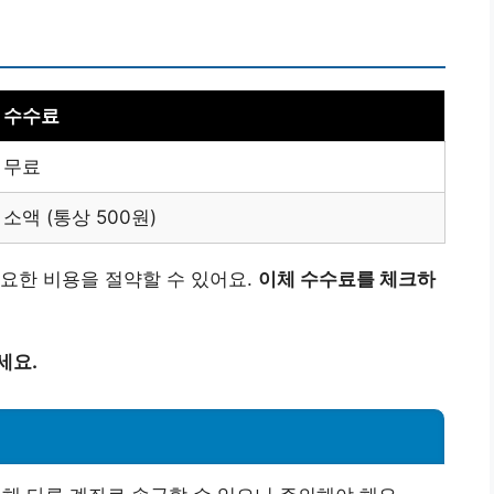
수수료
무료
소액 (통상 500원)
요한 비용을 절약할 수 있어요.
이체 수수료를 체크하
세요.