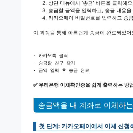
상단 메뉴에서
‘송금’
버튼을 클릭해요
송금할 금액을 입력하고, 송금 내용을
카카오페이 비밀번호를 입력하고 송금
이 과정을 통해 아름답게 송금이 완료되었어
- 카카오톡 클릭
- 송금할 친구 찾기
- 금액 입력 후 송금 완료
✅
우리은행 이체확인증을 쉽게 출력하는 방법
송금액을 내 계좌로 이체하는
첫 단계: 카카오페이에서 이체 신청