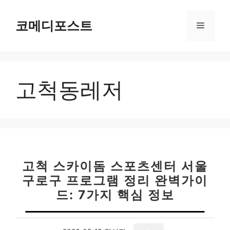
컨
텐
코메디포스트
메
츠
로
뉴
건
너
고척동레저
뛰
기
고척 스카이돔 스포츠센터 서울
구로구 프로그램 정리 완벽가이
드: 7가지 핵심 정보