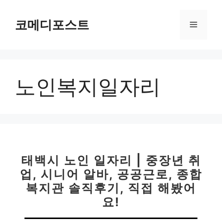
컨
텐
코메디포스트
메
츠
로
뉴
건
너
노인복지일자리
뛰
기
태백시 노인 일자리 | 중장년 취
업, 시니어 알바, 공공근로, 종합
복지관 솔직후기, 직접 해봤어
요!