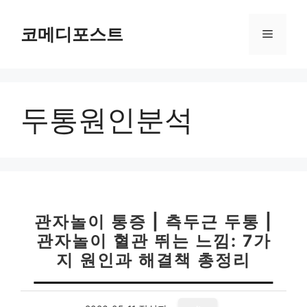
컨
텐
코메디포스트
메
츠
로
뉴
건
너
두통원인분석
뛰
기
관자놀이 통증 | 측두근 두통 |
관자놀이 혈관 뛰는 느낌: 7가
지 원인과 해결책 총정리