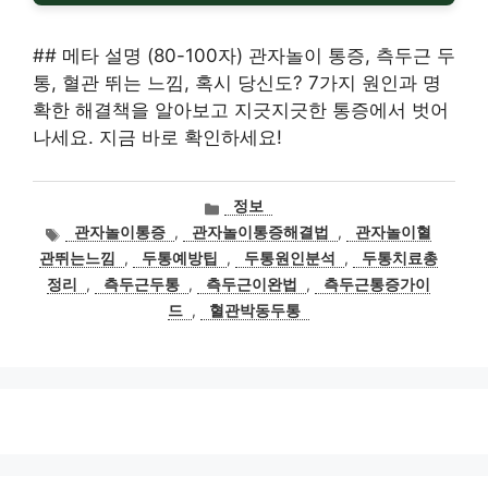
## 메타 설명 (80-100자) 관자놀이 통증, 측두근 두
통, 혈관 뛰는 느낌, 혹시 당신도? 7가지 원인과 명
확한 해결책을 알아보고 지긋지긋한 통증에서 벗어
나세요. 지금 바로 확인하세요!
카
정보
테
태
관자놀이통증
,
관자놀이통증해결법
,
관자놀이혈
고
그
관뛰는느낌
,
두통예방팁
,
두통원인분석
,
두통치료총
리
정리
,
측두근두통
,
측두근이완법
,
측두근통증가이
드
,
혈관박동두통