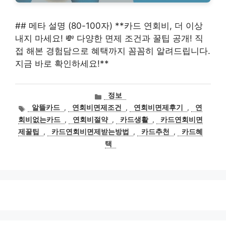
## 메타 설명 (80-100자) **카드 연회비, 더 이상
내지 마세요! 💸 다양한 면제 조건과 꿀팁 공개! 직
접 해본 경험담으로 혜택까지 꼼꼼히 알려드립니다.
지금 바로 확인하세요!**
카
정보
테
태
알뜰카드
,
연회비면제조건
,
연회비면제후기
,
연
고
그
회비없는카드
,
연회비절약
,
카드생활
,
카드연회비면
리
제꿀팁
,
카드연회비면제받는방법
,
카드추천
,
카드혜
택