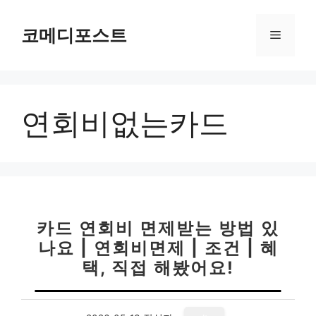
컨
텐
코메디포스트
메
츠
로
뉴
건
너
연회비없는카드
뛰
기
카드 연회비 면제받는 방법 있
나요 | 연회비면제 | 조건 | 혜
택, 직접 해봤어요!