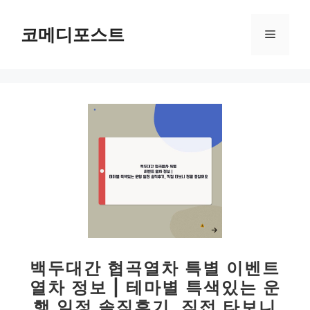
컨
텐
코메디포스트
메
츠
로
뉴
건
너
뛰
기
백두대간 협곡열차 특별 이벤트
열차 정보 | 테마별 특색있는 운
행 일정 솔직후기, 직접 타보니