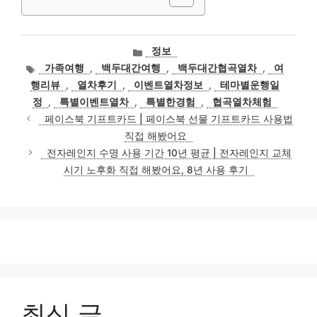
카
정보
테
태
가족여행
,
백두대간여행
,
백두대간협곡열차
,
여
고
그
행리뷰
,
열차후기
,
이벤트열차정보
,
테마별운행일
리
정
,
특별이벤트열차
,
특별한경험
,
협곡열차체험
페이스북 기프트카드 | 페이스북 선물 기프트카드 사용법
직접 해봤어요
전자레인지 수명 사용 기간 10년 평균 | 전자레인지 교체
시기 노후화 직접 해봤어요, 8년 사용 후기
최신 글