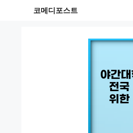
컨
코메디포스트
텐
츠
로
건
너
뛰
기