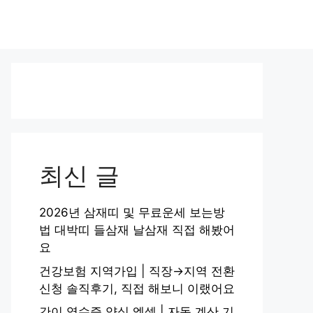
최신 글
2026년 삼재띠 및 무료운세 보는방
법 대박띠 들삼재 날삼재 직접 해봤어
요
건강보험 지역가입 | 직장→지역 전환
신청 솔직후기, 직접 해보니 이랬어요
간이 영수증 양식 엑셀 | 자동 계산 기