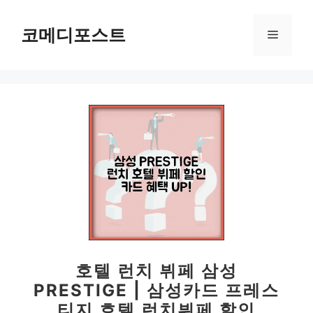
컨
텐
코메디포스트
메
츠
로
뉴
건
너
뛰
기
호텔 런치 뷔페 삼성
PRESTIGE | 삼성카드 프레스
티지 호텔 런치뷔페 할인