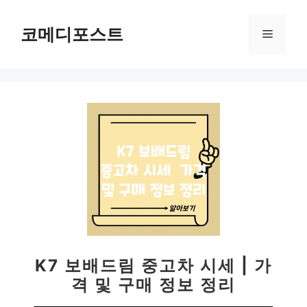
컨
텐
코메디포스트
메
츠
로
뉴
건
너
뛰
기
K7 보배드림 중고차 시세 | 가
격 및 구매 정보 정리