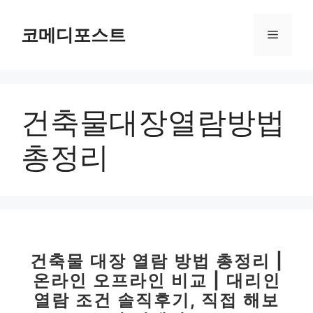
컨
텐
코메디포스트
메
츠
로
뉴
건
너
건축물대장열람방법
뛰
기
총정리
건축물 대장 열람 방법 총정리 |
온라인 오프라인 비교 | 대리인
열람 조건 솔직후기, 직접 해보