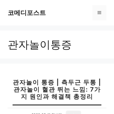
컨
텐
코메디포스트
메
츠
로
뉴
건
너
관자놀이통증
뛰
기
관자놀이 통증 | 측두근 두통 |
관자놀이 혈관 뛰는 느낌: 7가
지 원인과 해결책 총정리