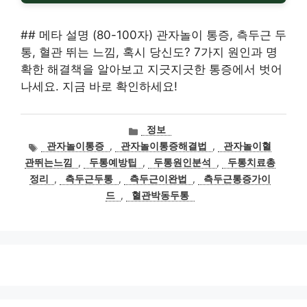
## 메타 설명 (80-100자) 관자놀이 통증, 측두근 두
통, 혈관 뛰는 느낌, 혹시 당신도? 7가지 원인과 명
확한 해결책을 알아보고 지긋지긋한 통증에서 벗어
나세요. 지금 바로 확인하세요!
카
정보
테
태
관자놀이통증
,
관자놀이통증해결법
,
관자놀이혈
고
그
관뛰는느낌
,
두통예방팁
,
두통원인분석
,
두통치료총
리
정리
,
측두근두통
,
측두근이완법
,
측두근통증가이
드
,
혈관박동두통