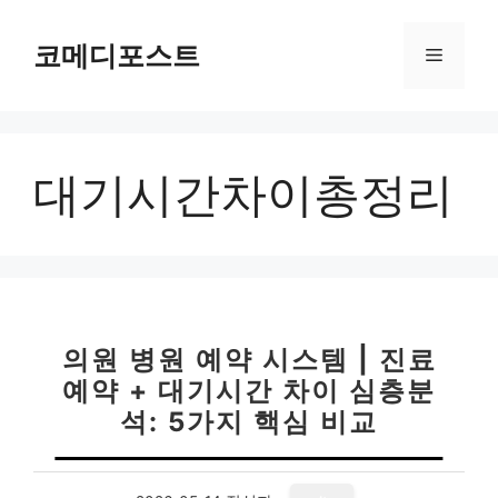
컨
텐
코메디포스트
메
츠
로
뉴
건
너
대기시간차이총정리
뛰
기
의원 병원 예약 시스템 | 진료
예약 + 대기시간 차이 심층분
석: 5가지 핵심 비교