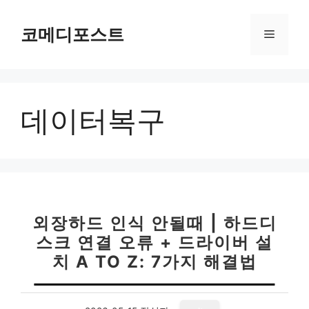
컨
텐
코메디포스트
메
츠
로
뉴
건
너
데이터복구
뛰
기
외장하드 인식 안될때 | 하드디
스크 연결 오류 + 드라이버 설
치 A TO Z: 7가지 해결법