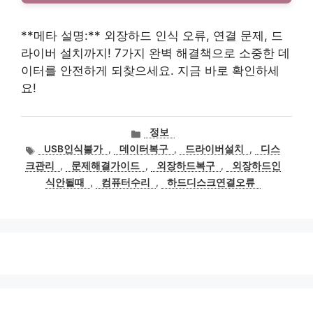
**메타 설명:** 외장하드 인식 오류, 연결 문제, 드
라이버 설치까지! 7가지 완벽 해결책으로 소중한 데
이터를 안전하게 되찾으세요. 지금 바로 확인하세
요!
카
정보
테
태
USB인식불가
,
데이터복구
,
드라이버설치
,
디스
고
그
크관리
,
문제해결가이드
,
외장하드복구
,
외장하드인
리
식안될때
,
컴퓨터수리
,
하드디스크연결오류