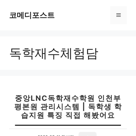
컨
텐
코메디포스트
메
츠
로
뉴
건
너
독학재수체험담
뛰
기
중앙LNC독학재수학원 인천부
평본원 관리시스템 | 독학생 학
습지원 특징 직접 해봤어요