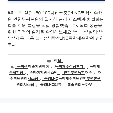
## 메타 설명 (80-100자): **중앙LNC독학재수학
원 인천부평본원의 철저한 관리 시스템과 차별화된
학습 지원 특징을 직접 경험했습니다. 독학 성공을
위한 최적의 환경을 확인해보세요!** — **설명:**
* **제목 내용 요약:** 중앙LNC독학재수학원 인천
부…
카
정보
테
태
독학생학습지원특징
,
독학재수성공후기
,
독학재
고
그
수체험담
,
수험생지원시스템
,
인천부평독학재수
,
재
리
수학원관리시스템
,
중앙LNC독학재수학원인천부평본원
관리시스템
,
중앙LNC리뷰
,
학습관리노하우