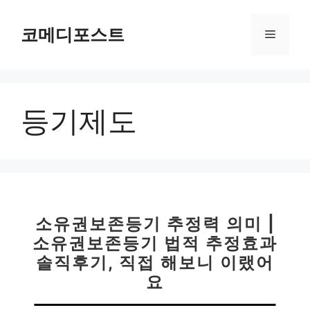
컨
텐
코메디포스트
메
츠
로
뉴
건
너
등기제도
뛰
기
소유권보존등기 추정력 의미 |
소유권보존등기 법적 추정효과
솔직후기, 직접 해보니 이랬어
요