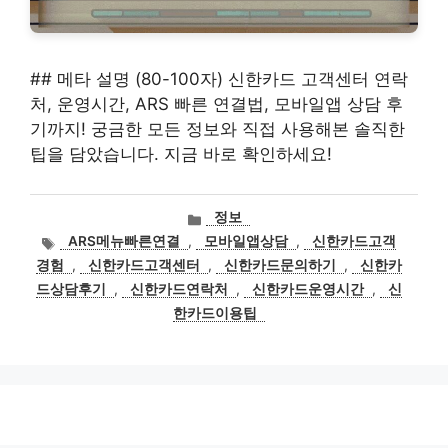
## 메타 설명 (80-100자) 신한카드 고객센터 연락
처, 운영시간, ARS 빠른 연결법, 모바일앱 상담 후
기까지! 궁금한 모든 정보와 직접 사용해본 솔직한
팁을 담았습니다. 지금 바로 확인하세요!
카
정보
테
태
ARS메뉴빠른연결
,
모바일앱상담
,
신한카드고객
고
그
경험
,
신한카드고객센터
,
신한카드문의하기
,
신한카
리
드상담후기
,
신한카드연락처
,
신한카드운영시간
,
신
한카드이용팁