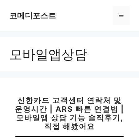
컨
텐
코메디포스트
메
츠
로
뉴
건
너
모바일앱상담
뛰
기
신한카드 고객센터 연락처 및
운영시간 | ARS 빠른 연결법 |
모바일앱 상담 기능 솔직후기,
직접 해봤어요