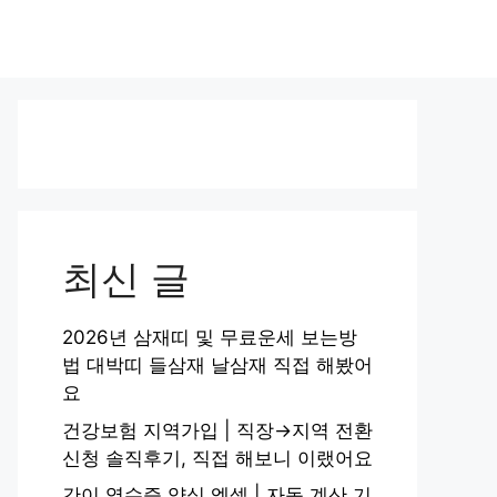
최신 글
2026년 삼재띠 및 무료운세 보는방
법 대박띠 들삼재 날삼재 직접 해봤어
요
건강보험 지역가입 | 직장→지역 전환
신청 솔직후기, 직접 해보니 이랬어요
간이 영수증 양식 엑셀 | 자동 계산 기