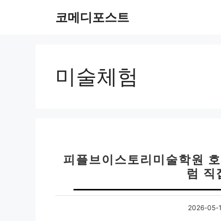
컨
코메디포스트
텐
츠
로
건
너
미술체험
뛰
기
피플브이스토리미술학원 호계
럼 직
2026-05-