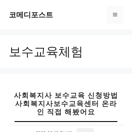
컨
텐
코메디포스트
메
츠
로
뉴
건
너
보수교육체험
뛰
기
사회복지사 보수교육 신청방법
사회복지사보수교육센터 온라
인 직접 해봤어요