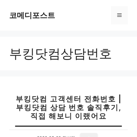
컨
텐
코메디포스트
메
츠
로
뉴
건
너
부킹닷컴상담번호
뛰
기
부킹닷컴 고객센터 전화번호 |
부킹닷컴 상담 번호 솔직후기,
직접 해보니 이랬어요