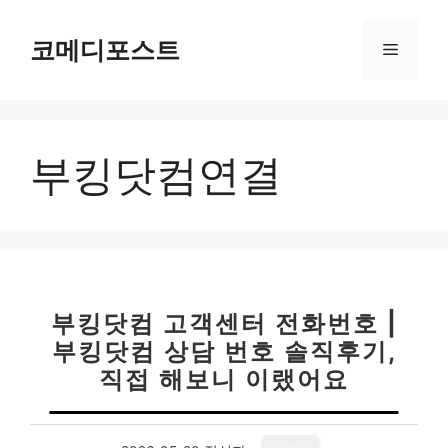
컨
텐
코메디포스트
메
츠
로
뉴
건
너
부킹닷컴연결
뛰
기
부킹닷컴 고객센터 전화번호 |
부킹닷컴 상담 번호 솔직후기,
직접 해보니 이랬어요