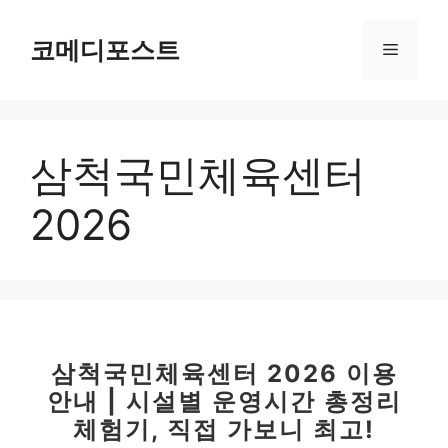
컨
텐
코메디포스트
메
츠
로
뉴
건
너
삼척국민체육센터
뛰
기
2026
삼척국민체육센터 2026 이용
안내 | 시설별 운영시간 총정리
체험기, 직접 가보니 최고!