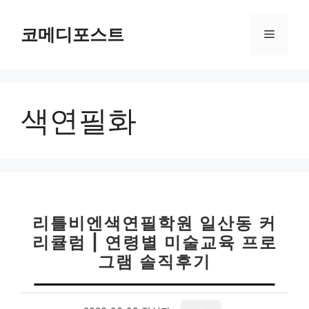
컨
텐
코메디포스트
메
츠
로
뉴
건
너
색연필화
뛰
기
리틀비엔색연필학원 일산동 커
리큘럼 | 연령별 미술교육 프로
그램 솔직후기