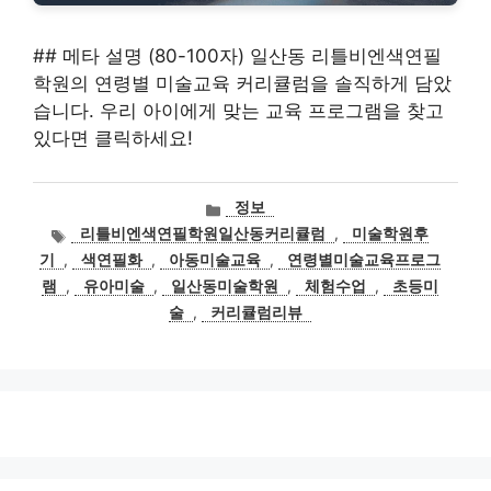
## 메타 설명 (80-100자) 일산동 리틀비엔색연필
학원의 연령별 미술교육 커리큘럼을 솔직하게 담았
습니다. 우리 아이에게 맞는 교육 프로그램을 찾고
있다면 클릭하세요!
카
정보
테
태
리틀비엔색연필학원일산동커리큘럼
,
미술학원후
고
그
기
,
색연필화
,
아동미술교육
,
연령별미술교육프로그
리
램
,
유아미술
,
일산동미술학원
,
체험수업
,
초등미
술
,
커리큘럼리뷰