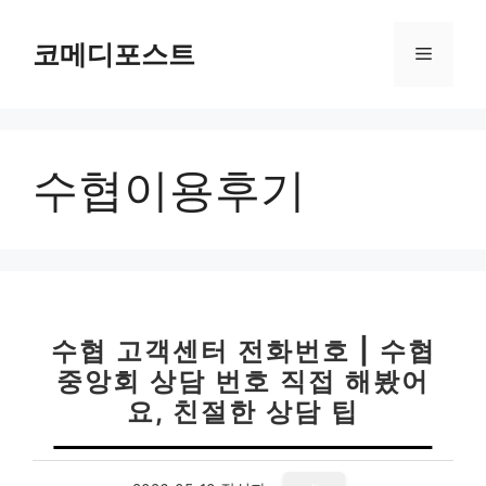
컨
텐
코메디포스트
메
츠
로
뉴
건
너
수협이용후기
뛰
기
수협 고객센터 전화번호 | 수협
중앙회 상담 번호 직접 해봤어
요, 친절한 상담 팁