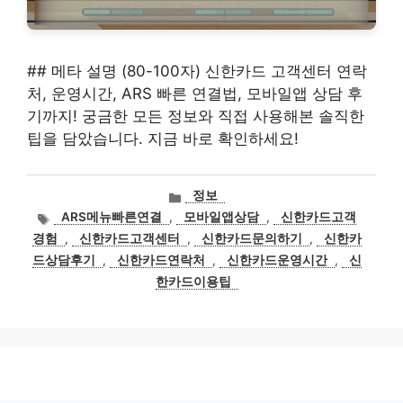
## 메타 설명 (80-100자) 신한카드 고객센터 연락
처, 운영시간, ARS 빠른 연결법, 모바일앱 상담 후
기까지! 궁금한 모든 정보와 직접 사용해본 솔직한
팁을 담았습니다. 지금 바로 확인하세요!
카
정보
테
태
ARS메뉴빠른연결
,
모바일앱상담
,
신한카드고객
고
그
경험
,
신한카드고객센터
,
신한카드문의하기
,
신한카
리
드상담후기
,
신한카드연락처
,
신한카드운영시간
,
신
한카드이용팁