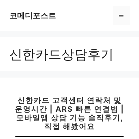
컨
텐
코메디포스트
메
츠
로
뉴
건
너
신한카드상담후기
뛰
기
신한카드 고객센터 연락처 및
운영시간 | ARS 빠른 연결법 |
모바일앱 상담 기능 솔직후기,
직접 해봤어요