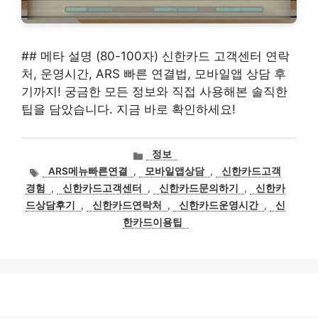
## 메타 설명 (80-100자) 신한카드 고객센터 연락
처, 운영시간, ARS 빠른 연결법, 모바일앱 상담 후
기까지! 궁금한 모든 정보와 직접 사용해본 솔직한
팁을 담았습니다. 지금 바로 확인하세요!
카
정보
테
태
ARS메뉴빠른연결
,
모바일앱상담
,
신한카드고객
고
그
경험
,
신한카드고객센터
,
신한카드문의하기
,
신한카
리
드상담후기
,
신한카드연락처
,
신한카드운영시간
,
신
한카드이용팁