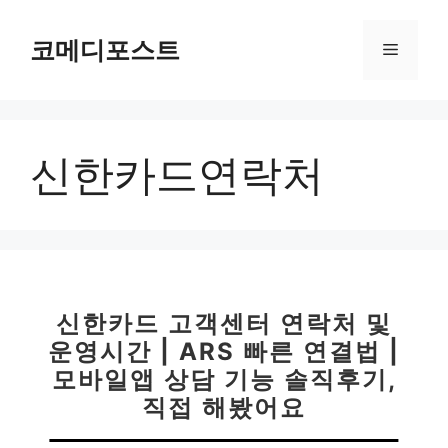
컨
텐
코메디포스트
메
츠
로
뉴
건
너
신한카드연락처
뛰
기
신한카드 고객센터 연락처 및
운영시간 | ARS 빠른 연결법 |
모바일앱 상담 기능 솔직후기,
직접 해봤어요