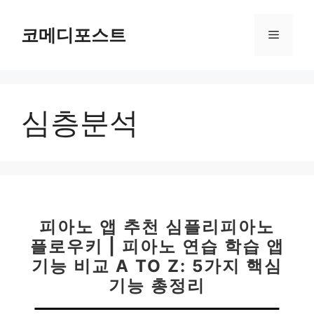
컨
텐
코메디포스트
메
츠
로
뉴
건
너
심층분석
뛰
기
피아노 앱 추천 심플리피아노
플로우키 | 피아노 연습 학습 앱
기능 비교 A TO Z: 5가지 핵심
기능 총정리