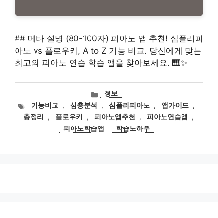
## 메타 설명 (80-100자) 피아노 앱 추천! 심플리피
아노 vs 플로우키, A to Z 기능 비교. 당신에게 맞는
최고의 피아노 연습 학습 앱을 찾아보세요. 🎹✨
카
정보
테
태
기능비교
,
심층분석
,
심플리피아노
,
앱가이드
,
고
그
총정리
,
플로우키
,
피아노앱추천
,
피아노연습앱
,
리
피아노학습앱
,
학습노하우