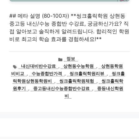
## 메타 설명 (80-100자) **씽크홀릭학원 상현동
중고등 내신/수능 종합반 수강료, 궁금하신가요? 직
접 알아보고 솔직하게 알려드립니다. 합리적인 학원
비로 최고의 학습 효과를 경험하세요!**
카
정보
테
태
내신대비반수강료
,
상현동수능학원
,
상현동학원
고
그
비비교
,
수능종합반가격
,
씽크홀릭학원리뷰
,
씽크홀
리
릭학원상현동학원비
,
씽크홀릭학원체험
,
씽크홀릭학
원후기
,
중고등내신수능종합반수강료
,
중등내신학원
비