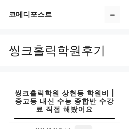
컨
텐
코메디포스트
메
츠
로
뉴
건
너
씽크홀릭학원후기
뛰
기
씽크홀릭학원 상현동 학원비 |
중고등 내신 수능 종합반 수강
료 직접 해봤어요