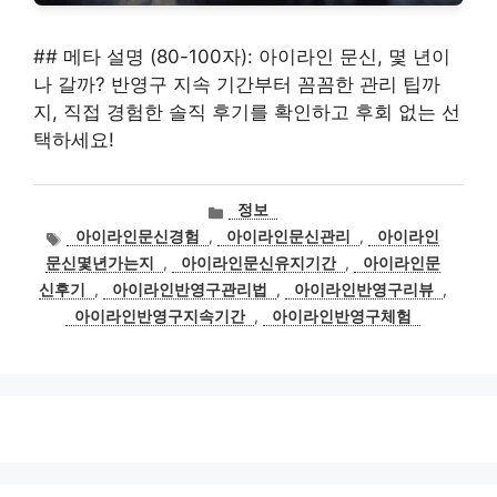
## 메타 설명 (80-100자): 아이라인 문신, 몇 년이
나 갈까? 반영구 지속 기간부터 꼼꼼한 관리 팁까
지, 직접 경험한 솔직 후기를 확인하고 후회 없는 선
택하세요!
카
정보
테
태
아이라인문신경험
,
아이라인문신관리
,
아이라인
고
그
문신몇년가는지
,
아이라인문신유지기간
,
아이라인문
리
신후기
,
아이라인반영구관리법
,
아이라인반영구리뷰
,
아이라인반영구지속기간
,
아이라인반영구체험