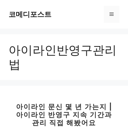
컨
텐
코메디포스트
메
츠
로
뉴
건
너
아이라인반영구관리
뛰
기
법
아이라인 문신 몇 년 가는지 |
아이라인 반영구 지속 기간과
관리 직접 해봤어요