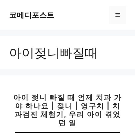
컨
텐
코메디포스트
메
츠
로
뉴
건
너
아이젖니빠질때
뛰
기
아이 젖니 빠질 때 언제 치과 가
야 하나요 | 젖니 | 영구치 | 치
과검진 체험기, 우리 아이 겪었
던 일