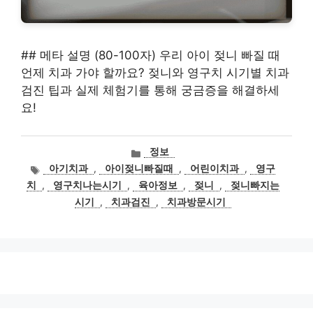
## 메타 설명 (80-100자) 우리 아이 젖니 빠질 때
언제 치과 가야 할까요? 젖니와 영구치 시기별 치과
검진 팁과 실제 체험기를 통해 궁금증을 해결하세
요!
카
정보
테
태
아기치과
,
아이젖니빠질때
,
어린이치과
,
영구
고
그
치
,
영구치나는시기
,
육아정보
,
젖니
,
젖니빠지는
리
시기
,
치과검진
,
치과방문시기