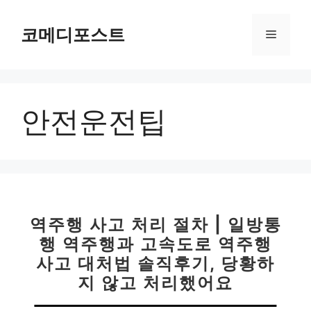
컨
텐
코메디포스트
메
츠
로
뉴
건
너
안전운전팁
뛰
기
역주행 사고 처리 절차 | 일방통
행 역주행과 고속도로 역주행
사고 대처법 솔직후기, 당황하
지 않고 처리했어요