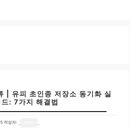
류 | 유피 초인종 저장소 동기화 실
드: 7가지 해결법
15
작성자:
writer