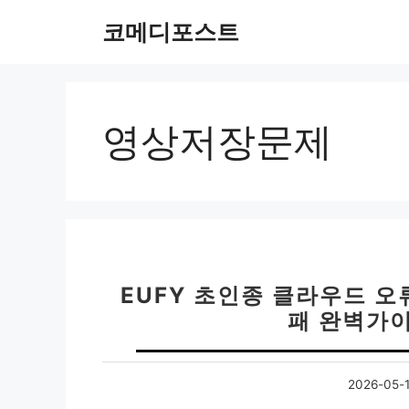
컨
코메디포스트
텐
츠
로
건
너
영상저장문제
뛰
기
EUFY 초인종 클라우드 오
패 완벽가이
2026-05-