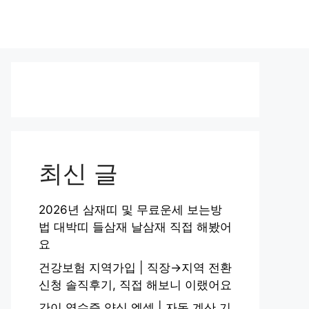
최신 글
2026년 삼재띠 및 무료운세 보는방
법 대박띠 들삼재 날삼재 직접 해봤어
요
건강보험 지역가입 | 직장→지역 전환
신청 솔직후기, 직접 해보니 이랬어요
간이 영수증 양식 엑셀 | 자동 계산 기