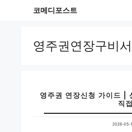
컨
코메디포스트
텐
츠
로
건
너
영주권연장구비서
뛰
기
영주권 연장신청 가이드 |
직접
2026-05-