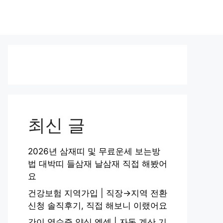
최신 글
2026년 삼재띠 및 무료운세 보는방
법 대박띠 들삼재 날삼재 직접 해봤어
요
건강보험 지역가입 | 직장→지역 전환
신청 솔직후기, 직접 해보니 이랬어요
간이 영수증 양식 엑셀 | 자동 계산 기