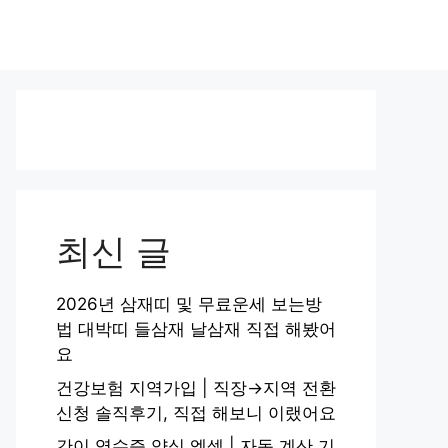
최신 글
2026년 삼재띠 및 무료운세 보는방
법 대박띠 들삼재 날삼재 직접 해봤어
요
건강보험 지역가입 | 직장→지역 전환
신청 솔직후기, 직접 해보니 이랬어요
간이 영수증 양식 엑셀 | 자동 계산 기