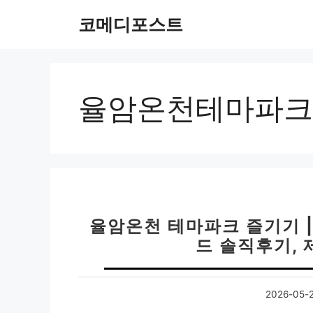
컨
코메디포스트
텐
츠
로
건
너
율암온천테마파크
뛰
기
율암온천 테마파크 즐기기 
드 솔직후기,
2026-05-