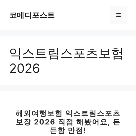
컨
텐
코메디포스트
메
츠
로
뉴
건
너
익스트림스포츠보험
뛰
기
2026
해외여행보험 익스트림스포츠
보장 2026 직접 해봤어요, 든
든함 만점!