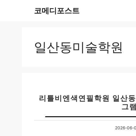
컨
코메디포스트
텐
츠
로
건
너
일산동미술학원
뛰
기
리틀비엔색연필학원 일산동 
그램
2026-06-