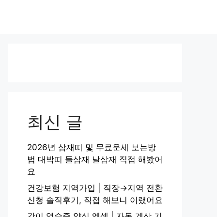
최신 글
2026년 삼재띠 및 무료운세 보는방
법 대박띠 들삼재 날삼재 직접 해봤어
요
건강보험 지역가입 | 직장→지역 전환
신청 솔직후기, 직접 해보니 이랬어요
간이 영수증 양식 엑셀 | 자동 계산 기