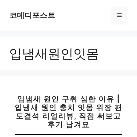
컨
텐
코메디포스트
메
츠
로
뉴
건
너
입냄새원인잇몸
뛰
기
입냄새 원인 구취 심한 이유 |
입냄새 원인 충치 잇몸 위장 편
도결석 리얼리뷰, 직접 써보고
후기 남겨요