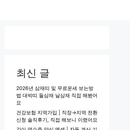
최신 글
2026년 삼재띠 및 무료운세 보는방
법 대박띠 들삼재 날삼재 직접 해봤어
요
건강보험 지역가입 | 직장→지역 전환
신청 솔직후기, 직접 해보니 이랬어요
간이 영수증 양식 엑셀 | 자동 계산 기