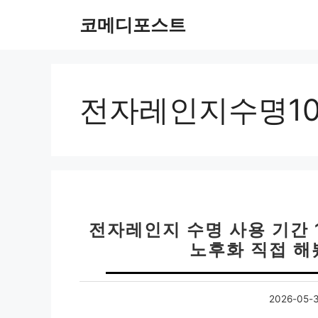
컨
코메디포스트
텐
츠
로
건
너
전자레인지수명1
뛰
기
전자레인지 수명 사용 기간 
노후화 직접 해
2026-05-