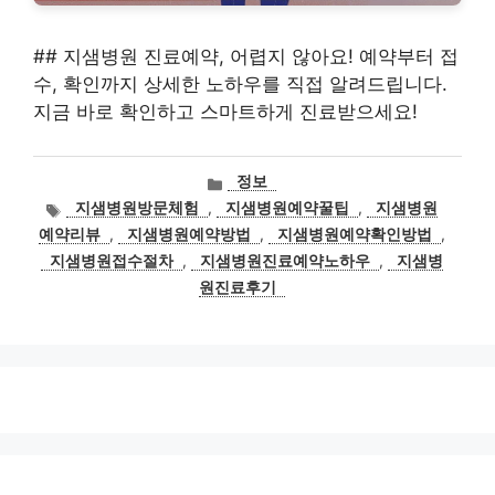
## 지샘병원 진료예약, 어렵지 않아요! 예약부터 접
수, 확인까지 상세한 노하우를 직접 알려드립니다.
지금 바로 확인하고 스마트하게 진료받으세요!
카
정보
테
태
지샘병원방문체험
,
지샘병원예약꿀팁
,
지샘병원
고
그
예약리뷰
,
지샘병원예약방법
,
지샘병원예약확인방법
,
리
지샘병원접수절차
,
지샘병원진료예약노하우
,
지샘병
원진료후기