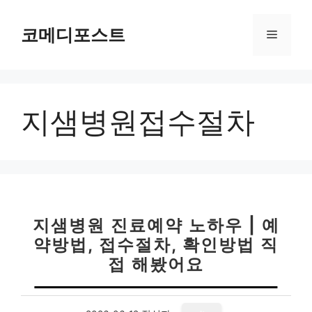
컨
텐
코메디포스트
메
츠
로
뉴
건
너
지샘병원접수절차
뛰
기
지샘병원 진료예약 노하우 | 예
약방법, 접수절차, 확인방법 직
접 해봤어요