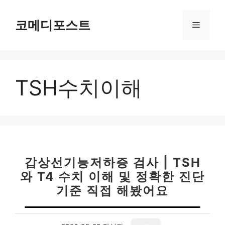
컨
텐
코메디포스트
메
츠
로
뉴
건
너
TSH수치이해
뛰
기
갑상선기능저하증 검사 | TSH
와 T4 수치 이해 및 정확한 진단
기준 직접 해봤어요