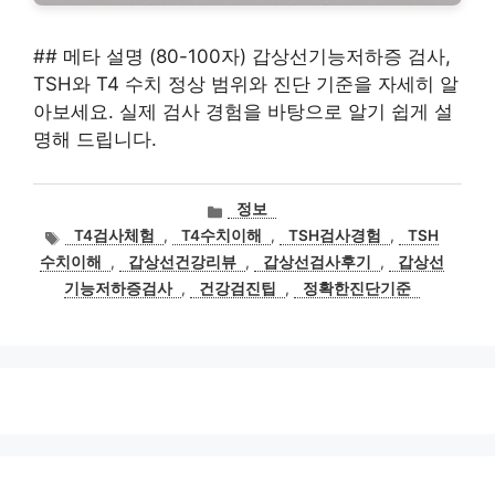
## 메타 설명 (80-100자) 갑상선기능저하증 검사,
TSH와 T4 수치 정상 범위와 진단 기준을 자세히 알
아보세요. 실제 검사 경험을 바탕으로 알기 쉽게 설
명해 드립니다.
카
정보
테
태
T4검사체험
,
T4수치이해
,
TSH검사경험
,
TSH
고
그
수치이해
,
갑상선건강리뷰
,
갑상선검사후기
,
갑상선
리
기능저하증검사
,
건강검진팁
,
정확한진단기준